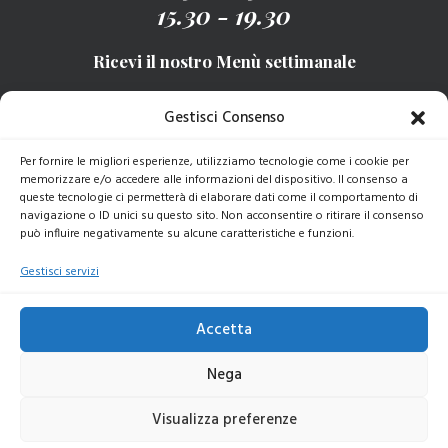
15.30 - 19.30
Ricevi il nostro Menù settimanale
Gestisci Consenso
ISCRIVITI
Per fornire le migliori esperienze, utilizziamo tecnologie come i cookie per
memorizzare e/o accedere alle informazioni del dispositivo. Il consenso a
queste tecnologie ci permetterà di elaborare dati come il comportamento di
navigazione o ID unici su questo sito. Non acconsentire o ritirare il consenso
può influire negativamente su alcune caratteristiche e funzioni.
© 2025 Baudracco Gastronomia | All rights reserved |
P.iva 07789620015 |
Dati Aziendali
|
Privacy Policy
|
Cookie
Gestisci servizi
Policy
Accetta
Nega
Visualizza preferenze