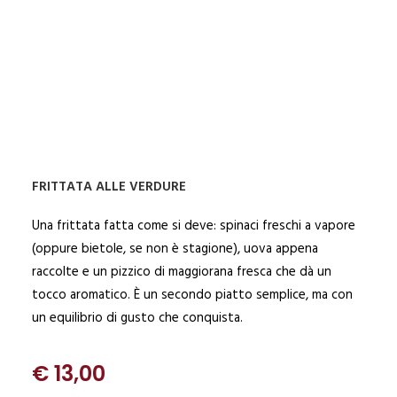
Stufiamo dolcemente le cipolle, scegliendo a seconda
della stagione tra quelle dolci di Giarratana e quelle
delicate di Andezeno. Poi le uniamo alle uova fresche per
ottenere una frittata soffice, dorata, profumata. Pochi
ingredienti, trattati con cura, per un sapore pieno e
rotondo.
FRITTATA ALLE VERDURE
Una frittata fatta come si deve: spinaci freschi a vapore
(oppure bietole, se non è stagione), uova appena
raccolte e un pizzico di maggiorana fresca che dà un
tocco aromatico. È un secondo piatto semplice, ma con
un equilibrio di gusto che conquista.
€ 13,00