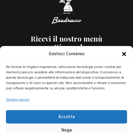
Ricevi il nostro menù
settimanale
Gestisci Consenso
Per fornire le migliori esperienze, utilizziamo tecnologie come i cookie per
NEWSLETTER
memorizzare e/o accedere alle informazioni del dispositivo. Il consenso a
queste tecnologie ci permetterà di elaborare dati come il comportamento di
navigazione o ID unici su questo sito. Non acconsentire o ritirare il consenso
può influire negativamente su alcune caratteristiche e funzioni.
© 2026 Baudracco Gastronomia | All rights reserved |
P.iva 07789620015 |
Dati Aziendali
|
Privacy Policy
|
Cookie
Gestisci servizi
Policy
Accetta
Nega