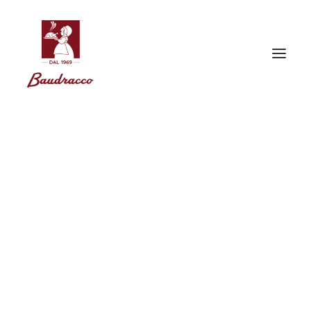
Racconti
Ogni giorno da
Baudracco
tramandiamo la tradizione
della cucina di famiglia, fatta di gesti
autentici, sapori sinceri e passione per