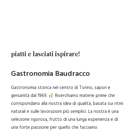
il buon cibo.
Scopri i nostri
racconti di cucina
, che
parlano di gusto, creatività e amore
per la tavola.
Entra nella nostra storia, segui i nostri
piatti e lasciati ispirare!
Gastronomia Baudracco
Gastronomia storica nel centro di Torino, sapori e
genuinità dal 1969.
Ricerchiamo materie prime che
corrispondano alla nostra idea di qualità, basata sui ritmi
naturali e sulle lavorazioni più semplici. La nostra è una
selezione rigorosa, frutto di una lunga esperienza e di
una forte passione per quello che facciamo.