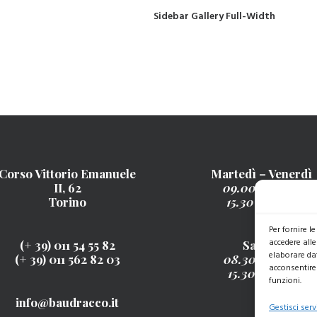
Sidebar Gallery Full-Width
Corso Vittorio Emanuele
Martedì – Venerdì
II, 62
09.00 – 13.00
Torino
15.30 – 19.30
Per fornire 
accedere alle
(+ 39) 011 54 55 82
Sabato
elaborare da
(+ 39) 011 562 82 03
08.30 – 13.00
acconsentire 
15.30 - 19.30
funzioni.
info@baudracco.it
Gestisci serv