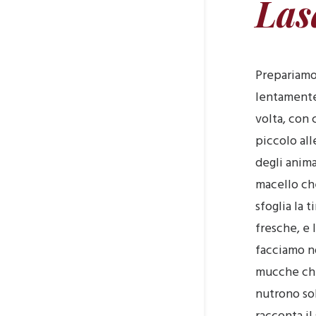
Las
Prepariamo 
lentamente
volta, con 
piccolo al
degli anima
macello che
sfoglia la 
fresche, e 
facciamo no
mucche che
nutrono sol