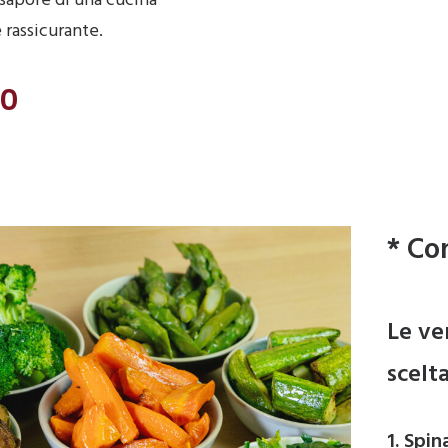
 sapore di una cucina
 rassicurante.
00
* Co
Le ve
scelta
1. Spin