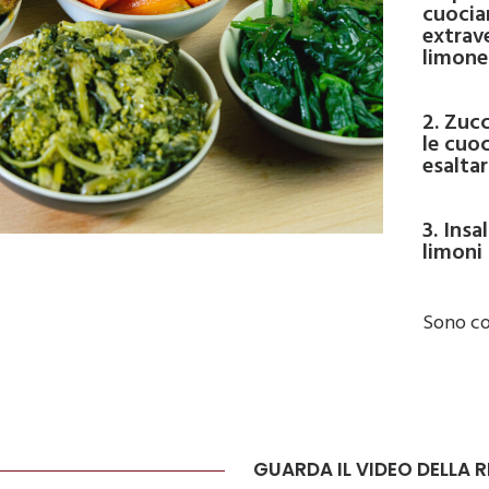
cuocia
extrave
limone
2. Zuc
le cuoc
esaltar
3. Insa
limoni 
Sono co
GUARDA IL VIDEO DELLA 