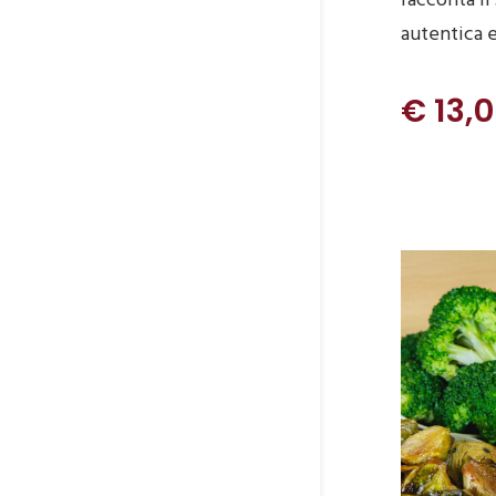
racconta il
autentica e
€ 13,