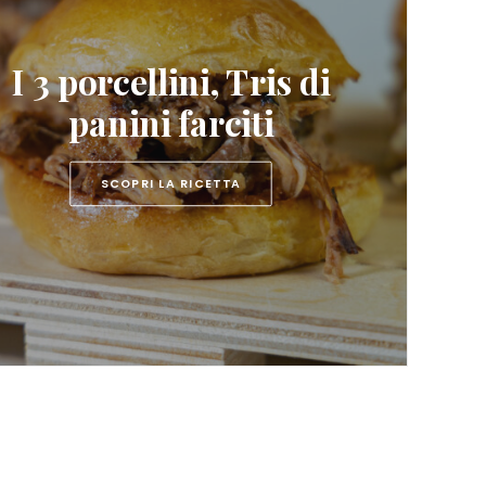
I 3 porcellini, Tris di
panini farciti
SCOPRI LA RICETTA