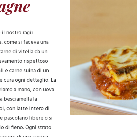
agne
il nostro ragù
, come si faceva una
carne di vitella da un
levamento rispettoso
li e carne suina di un
 cura ogni dettaglio. La
tiriamo a mano, con uova
la besciamella la
i, con latte intero di
 pascolano libere o si
o di fieno. Ogni strato