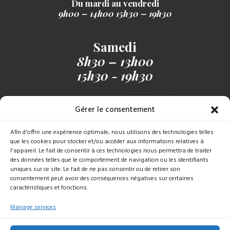
Du mardi au vendredi
9h00 – 14h00
15h30 – 19h30
Samedi
8h30 – 13h00
15h30 - 19h30
Recevez notre menu hebdomadaire
Gérer le consentement
Afin d'offrir une expérience optimale, nous utilisons des technologies telles
S’INSCRIRE
que les cookies pour stocker et/ou accéder aux informations relatives à
l'appareil. Le fait de consentir à ces technologies nous permettra de traiter
des données telles que le comportement de navigation ou les identifiants
uniques sur ce site. Le fait de ne pas consentir ou de retirer son
consentement peut avoir des conséquences négatives sur certaines
caractéristiques et fonctions.
© 2025 Baudracco Gastronomy | Tous droits réservés |
TVA 07789620015 |
Données de l’entreprise
|
Politique
Manage services
de confidentialité
|
Politique en matière de cookies