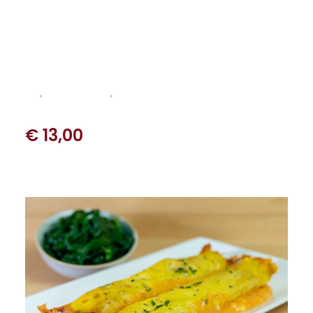
garnies d’une farce riche mais légère : ricotta fraîche,
épinards cuits à la vapeur (ou bettes hors saison), et
œufs très frais.
Elles reposent sur une sauce tomates, béchamel et basilic
parfumé.
Un plat familial, simple et sincère.
€ 13,00