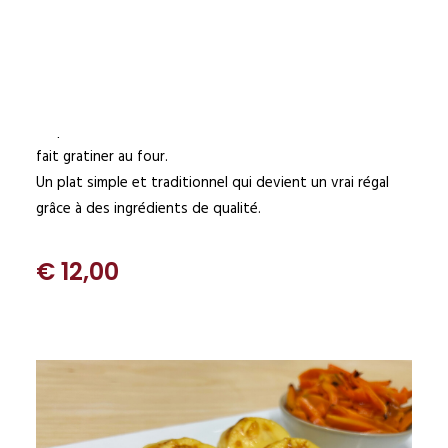
vaches heureuses, nourries à l’herbe. On porte le tout à
ébullition, on ajoute la semoule de blé dur, une pincée de
sel, de la noix de muscade et le jaune d’œuf. Une fois
cuite, on la verse dans les moules et on laisse refroidir.
Les gnocchis moulés sont garnis de beurre, de raclette,
de parmesan et d’une dernière couche de raclette. On les
fait gratiner au four.
Un plat simple et traditionnel qui devient un vrai régal
grâce à des ingrédients de qualité.
€ 12,00