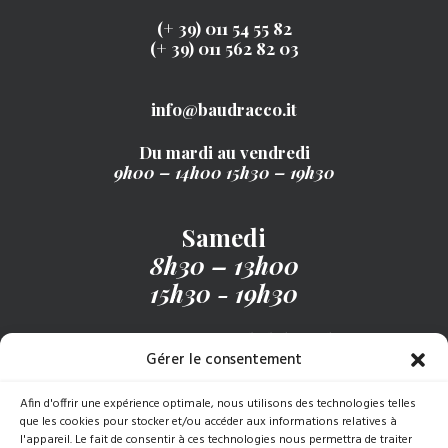
(+ 39) 011 54 55 82
(+ 39) 011 562 82 03
info@baudracco.it
Du mardi au vendredi
9h00 – 14h00
15h30 – 19h30
Samedi
8h30 – 13h00
15h30 - 19h30
Recevez notre menu hebdomadaire
Gérer le consentement
Afin d'offrir une expérience optimale, nous utilisons des technologies telles
S’INSCRIRE
que les cookies pour stocker et/ou accéder aux informations relatives à
l'appareil. Le fait de consentir à ces technologies nous permettra de traiter