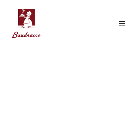
Données de
l'entreprise
Baudracco s.r.l.