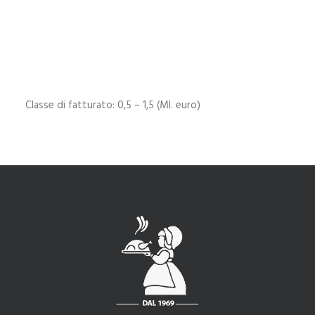
Corso Vittorio Emanuele II, 62 – 10121 Torino
Tel. (+ 39) 011 562 82 03 | (+ 39) 011 54 55 82
E-mail:
info@baudracco.it
P.iva 07789620015
Classe di fatturato: 0,5 – 1,5 (Ml. euro)