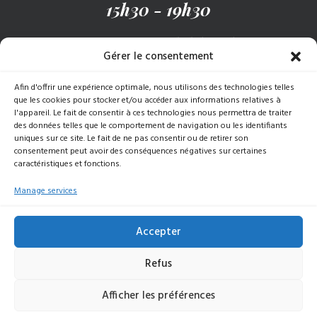
15h30 - 19h30
Recevez notre menu hebdomadaire
Gérer le consentement
Afin d'offrir une expérience optimale, nous utilisons des technologies telles
S’INSCRIRE
que les cookies pour stocker et/ou accéder aux informations relatives à
l'appareil. Le fait de consentir à ces technologies nous permettra de traiter
des données telles que le comportement de navigation ou les identifiants
uniques sur ce site. Le fait de ne pas consentir ou de retirer son
consentement peut avoir des conséquences négatives sur certaines
caractéristiques et fonctions.
© 2025 Baudracco Gastronomy | Tous droits réservés |
TVA 07789620015 |
Données de l’entreprise
|
Politique
Manage services
de confidentialité
|
Politique en matière de cookies
Accepter
Refus
Afficher les préférences