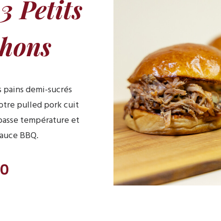
3 Petits
hons
s pains demi-sucrés
otre pulled pork cuit
 basse température et
sauce BBQ.
00