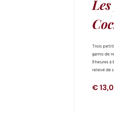
Les 
Coc
Trois petit
garnis de n
9 heures à
relevé de 
€ 13,