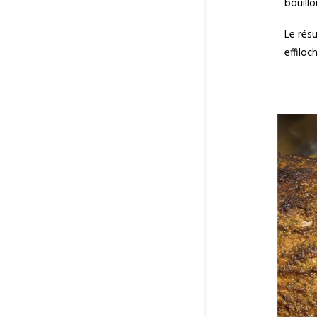
bouillo
Le résu
effilo