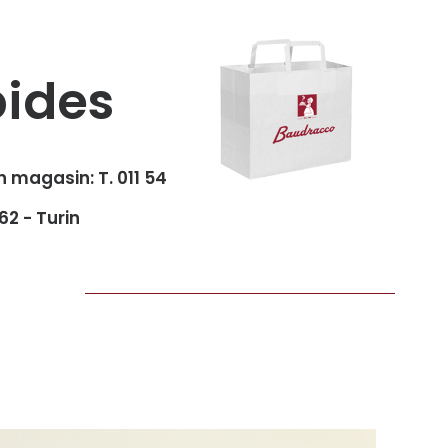
ides
n magasin:
T. 011 54
62 - Turin