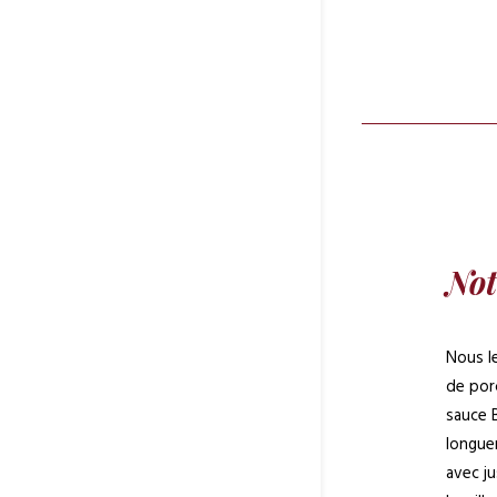
Not
Nous le
de por
sauce 
longue
avec ju