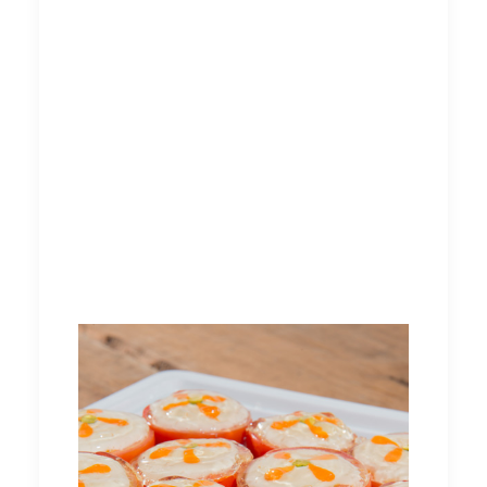
Primi piatti
Dalla
Paella
ai
Tortellini
, dal
Cous-cous