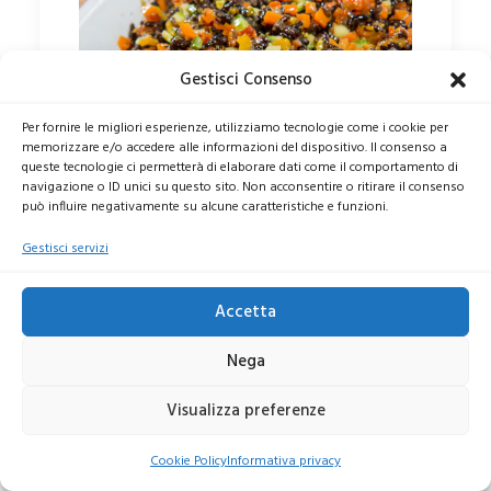
Li prepariamo seguendo le tradizioni,
talvolta modificandole e creandone di
Gestisci Consenso
nuovi.Tutto per soddisfare tutti
Per fornire le migliori esperienze, utilizziamo tecnologie come i cookie per
memorizzare e/o accedere alle informazioni del dispositivo. Il consenso a
queste tecnologie ci permetterà di elaborare dati come il comportamento di
navigazione o ID unici su questo sito. Non acconsentire o ritirare il consenso
può influire negativamente su alcune caratteristiche e funzioni.
Un mondo di gusto
Gestisci servizi
La vasta scelta comprende:
Dentice
Accetta
di Pescato
della Sicilia al
cartoccio,
San Pietro
su guazzetto
Nega
di carciofi,
Zuppetta di Capucci
di
Visualizza preferenze
Sicilia
Cookie Policy
Informativa privacy
Tutti i piatti di carne bovina sono