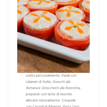
alle
Zuppe
puoi scegliere
tra i piatti pronti sapori tipici o più
innovativi.
Inoltre puoi scegliere tra le proposte
della nostra pasta fresca
Un mondo di gusto
Lasagne al Forno
, con ragù di vitella
scelta personalmente;
Paella
con
calamari di Sicilia;
Gnocchi alla
Romana
e
Gnocchetti alla fiorentina
,
preparati con latte di mucche
allevate naturalmente;
Crespelle
con Carciofi
di Albenga;
Pasta Zazù
,