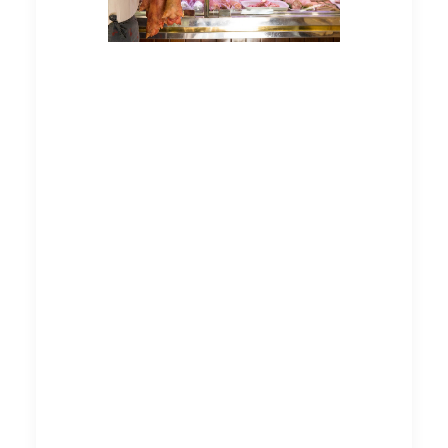
Quando ci troviamo
nel laboratorio a
preparare i nostri
salumi ci facciamo
guidare dal pensiero
di aver scelto una
buona carne e di
utilizzare ingredienti
sinceri per fare in